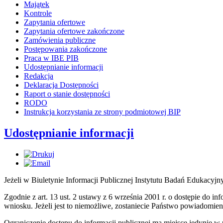
Majątek
Kontrole
Zapytania ofertowe
Zapytania ofertowe zakończone
Zamówienia publiczne
Postępowania zakończone
Praca w IBE PIB
Udostępnianie informacji
Redakcja
Deklaracja Dostępności
Raport o stanie dostępności
RODO
Instrukcja korzystania ze strony podmiotowej BIP
Udostępnianie informacji
Jeżeli w Biuletynie Informacji Publicznej Instytutu Badań Edukacyj
Zgodnie z art. 13 ust. 2 ustawy z 6 września 2001 r. o dostępie do in
wniosku. Jeżeli jest to niemożliwe, zostaniecie Państwo powiadomie
Ograniczenie dostępu do informacji publicznej ma miejsce jedynie 