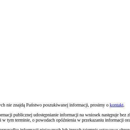
nych nie znajdą Państwo poszukiwanej informacji, prosimy o
kontakt
.
formacji publicznej udostępnianie informacji na wniosek następuje bez z
ni w tym terminie, o powodach opóźnienia w przekazaniu informacji or
w przypadku informacji niejawnych lub innych tajemnic ustawowo chron