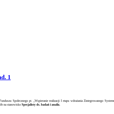
d. 1
uszu Społecznego pt. „Wspieranie realizacji I etapu wdrażania Zintegrowanego Systemu Kwa
sób na stanowisko
Specjalisty ds. badań i analiz.