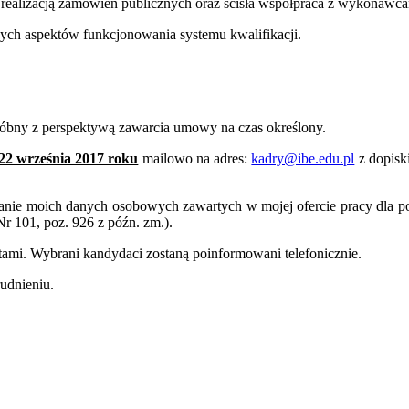
alizacją zamówień publicznych oraz ścisła współpraca z wykonawcami z
nych aspektów funkcjonowania systemu kwalifikacji.
óbny z perspektywą zawarcia umowy na czas określony.
22 września 2017 roku
mailowo na adres:
kadry@ibe.edu.pl
z dopiski
nie moich danych osobowych zawartych w mojej ofercie pracy dla potr
r 101, poz. 926 z późn. zm.).
ami. Wybrani kandydaci zostaną poinformowani telefonicznie.
udnieniu.