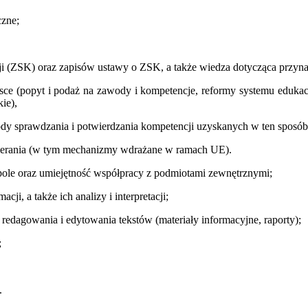
czne;
i (ZSK) oraz zapisów ustawy o ZSK, a także wiedza dotycząca przyn
ce (popyt i podaż na zawody i kompetencje, reformy systemu edukacji 
kie),
tody sprawdzania i potwierdzania kompetencji uzyskanych w ten sposób
spierania (w tym mechanizmy wdrażane w ramach UE).
spole oraz umiejętność współpracy z podmiotami zewnętrznymi;
i, a także ich analizy i interpretacji;
edagowania i edytowania tekstów (materiały informacyjne, raporty);
;
.