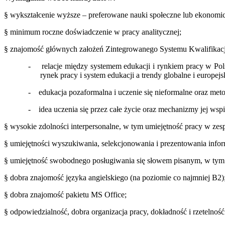
§
wykształcenie wyższe – preferowane nauki społeczne lub ekonomi
§
minimum roczne doświadczenie w pracy analitycznej;
§
znajomość głównych założeń Zintegrowanego Systemu Kwalifikacj
-
relacje między systemem edukacji i rynkiem pracy w Pols
rynek pracy i system edukacji a trendy globalne i europejs
-
edukacja pozaformalna i uczenie się nieformalne oraz me
-
idea uczenia się przez całe życie oraz mechanizmy jej w
§
wysokie zdolności interpersonalne, w tym umiejętność pracy w ze
§
umiejętności wyszukiwania, selekcjonowania i prezentowania informacj
§
umiejętność swobodnego posługiwania się słowem pisanym, w tym r
§
dobra znajomość języka angielskiego (na poziomie co najmniej B2)
§
dobra znajomość pakietu MS Office;
§
odpowiedzialność, dobra organizacja pracy, dokładność i rzetelność