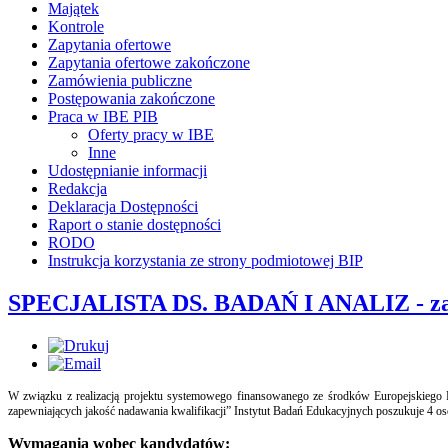
Majątek
Kontrole
Zapytania ofertowe
Zapytania ofertowe zakończone
Zamówienia publiczne
Postępowania zakończone
Praca w IBE PIB
Oferty pracy w IBE
Inne
Udostępnianie informacji
Redakcja
Deklaracja Dostępności
Raport o stanie dostępności
RODO
Instrukcja korzystania ze strony podmiotowej BIP
SPECJALISTA DS. BADAŃ I ANALIZ - za
W związku z realizacją projektu systemowego finansowanego ze środków Europejskiego Fund
zapewniających jakość nadawania kwalifikacji” Instytut Badań Edukacyjnych poszukuje 4 o
Wymagania wobec kandydatów: