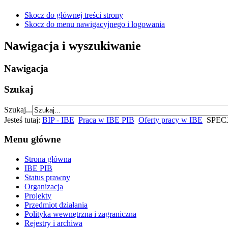
Skocz do głównej treści strony
Skocz do menu nawigacyjnego i logowania
Nawigacja i wyszukiwanie
Nawigacja
Szukaj
Szukaj...
Jesteś tutaj:
BIP - IBE
Praca w IBE PIB
Oferty pracy w IBE
SPECJ
Menu główne
Strona główna
IBE PIB
Status prawny
Organizacja
Projekty
Przedmiot działania
Polityka wewnętrzna i zagraniczna
Rejestry i archiwa