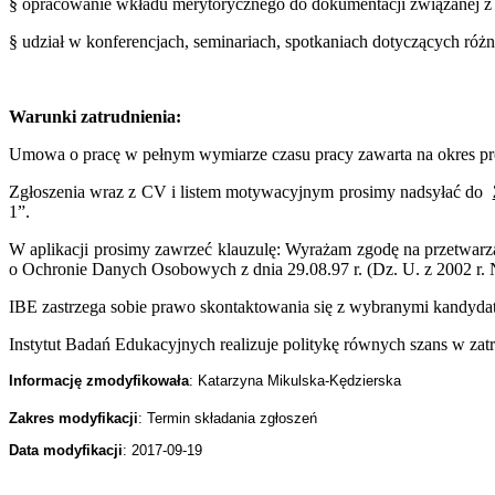
§
opracowanie wkładu merytorycznego do dokumentacji związanej z re
§
udział w konferencjach, seminariach, spotkaniach dotyczących róż
Warunki zatrudnienia:
Umowa o pracę w pełnym wymiarze czasu pracy zawarta na okres pr
Zgłoszenia wraz z CV i listem motywacyjnym prosimy nadsyłać do
1”.
W aplikacji prosimy zawrzeć klauzulę: Wyrażam zgodę na przetwarza
o Ochronie Danych Osobowych z dnia 29.08.97 r. (Dz. U. z 2002 r. N
IBE zastrzega sobie prawo skontaktowania się z wybranymi kandydat
Instytut Badań Edukacyjnych realizuje politykę równych szans w zatr
Informację zmodyfikowała
:
Katarzyna Mikulska-Kędzierska
Zakres modyfikacji
: Termin składania zgłoszeń
Data modyfikacji
: 2017-09-19