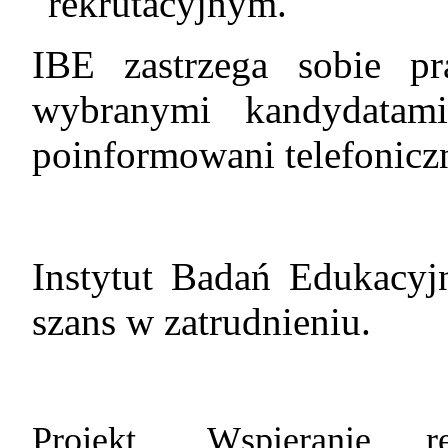
rekrutacyjnym.
IBE zastrzega sobie p
wybranymi kandydatami
poinformowani telefoniczn
Instytut Badań Edukacyj
szans w zatrudnieniu.
Projekt „
Wspieranie r