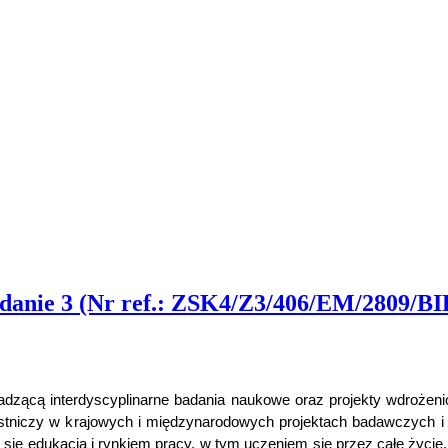
danie 3 (Nr ref.: ZSK4/Z3/406/EM/2809/BI
dzącą interdyscyplinarne badania naukowe oraz projekty wdrożeni
zestniczy w krajowych i międzynarodowych projektach badawczych i
h się edukacją i rynkiem pracy, w tym uczeniem się przez całe życ