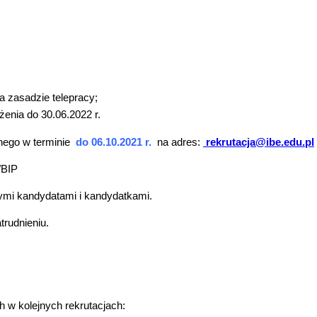
a zasadzie telepracy;
enia do 30.06.2022 r.
jnego w terminie
do 06.10.2021 r.
na adres:
rekrutacja@ibe.edu.pl
/BIP
anymi kandydatami
i kandydatkami.
trudnieniu.
 w kolejnych rekrutacjach: