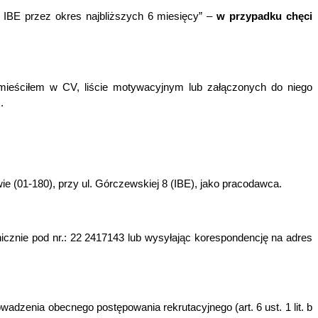
IBE przez okres najbliższych 6 miesięcy” –
w przypadku chęci
ieściłem w CV, liście motywacyjnym lub załączonych do niego
O
.
 (01-180), przy ul. Górczewskiej 8 (IBE), jako pracodawca.
onicznie pod nr.: 22 2417143 lub wysyłając korespondencję na adres
zenia obecnego postępowania rekrutacyjnego (art. 6 ust. 1 lit. b