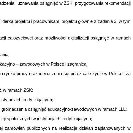
omadzenia i uznawania osiągnięć w ZSK, przygotowania rekomendacji
iderką projektu i pracownikami projektu głównie z zadania 3; w tym
 całożyciowej oraz możliwości digitalizacji osiągnięć w ramach
ania;
ukacyjno – zawodowych w Polsce i zagranicą;
i rynku pracy oraz idei uczenia się przez całe życie w Polsce i za
ęć w ramach ZSK;
instytucjach certyfikujących;
wego gromadzenia osiągnięć edukacyjno-zawodowych w ramach LLL;
i społecznych w instytucjach certyfikujących;
j zamówień publicznych na realizację działań zaplanowanych w