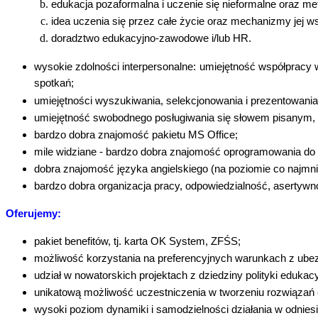
edukacja pozaformalna i uczenie się nieformalne oraz m
idea uczenia się przez całe życie oraz mechanizmy jej
doradztwo edukacyjno-zawodowe i/lub HR.
wysokie zdolności interpersonalne: umiejętność współpracy
spotkań;
umiejętności wyszukiwania, selekcjonowania i prezentowania da
umiejętność swobodnego posługiwania się słowem pisanym, w 
bardzo dobra znajomość pakietu MS Office;
mile widziane - bardzo dobra znajomość oprogramowania do 
dobra znajomość języka angielskiego (na poziomie co najmni
bardzo dobra organizacja pracy, odpowiedzialność, asertywno
Oferujemy:
pakiet benefitów, tj. karta OK System, ZFŚS;
możliwość korzystania na preferencyjnych warunkach z ube
udział w nowatorskich projektach z dziedziny polityki edukac
unikatową możliwość uczestniczenia w tworzeniu rozwiązań
wysoki poziom dynamiki i samodzielności działania w odniesi