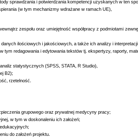
etody sprawdzania i potwierdzania kompetencji uzyskanych w ten sp
 wspierania (w tym mechanizmy wdrażane w ramach UE),
 wewnątrz zespołu oraz umiejętność współpracy z podmiotami zewnę
nych ilościowych i jakościowych, a także ich analizy i interpretacji
tym redagowania i edytowania tekstów tj. ekspertyzy, raporty, mate
analiz statystycznych (SPSS, STATA, R Studio),
ej B2);
ść, rzetelność.
zpieczenia grupowego oraz prywatnej medycyny pracy;
yjnej, w tym w doskonaleniu ich założeń;
 edukacyjnych;
eniu do założeń projektu.