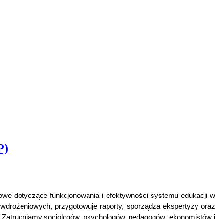
P)
owe dotyczące funkcjonowania i efektywności systemu edukacji w
 wdrożeniowych, przygotowuje raporty, sporządza ekspertyzy oraz
ie. Zatrudniamy socjologów, psychologów, pedagogów, ekonomistów i