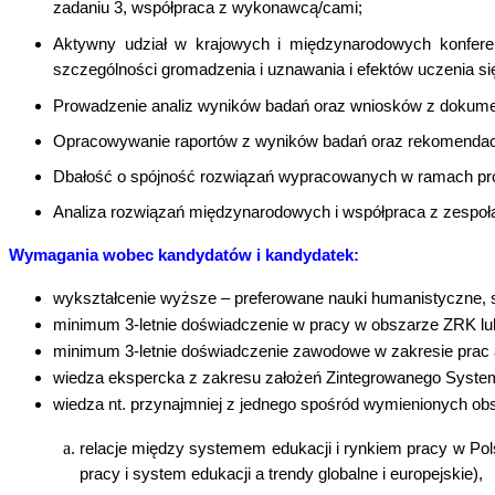
zadaniu 3, współpraca z wykonawcą/cami;
Aktywny udział w krajowych i międzynarodowych konferen
szczególności gromadzenia i uznawania i efektów uczenia si
Prowadzenie analiz wyników badań oraz wniosków z dokume
Opracowywanie raportów z wyników badań oraz rekomendacji
Dbałość o spójność rozwiązań wypracowanych w ramach pr
Analiza rozwiązań międzynarodowych i współpraca z zespoła
Wymagania wobec kandydatów i kandydatek:
wykształcenie wyższe – preferowane nauki humanistyczne, 
minimum 3-letnie doświadczenie w pracy w obszarze ZRK lub 
minimum 3-letnie doświadczenie zawodowe w zakresie prac a
wiedza ekspercka z zakresu założeń Zintegrowanego Systemu
wiedza nt. przynajmniej z jednego spośród wymienionych ob
relacje między systemem edukacji i rynkiem pracy w Pols
pracy i system edukacji a trendy globalne i europejskie),