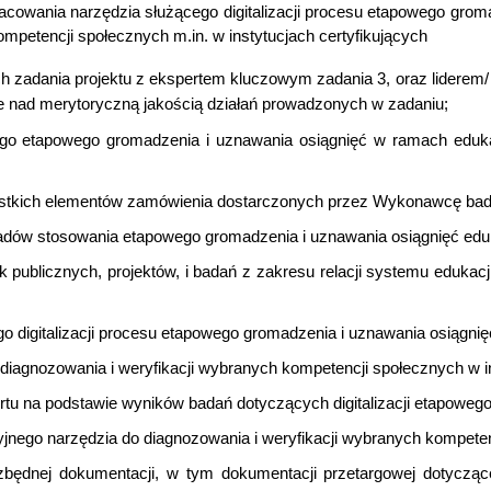
opracowania narzędzia służącego digitalizacji procesu etapowego gr
mpetencji społecznych m.in. w instytucjach certyfikujących
h zadania projektu z ekspertem kluczowym zadania 3, oraz liderem/ l
ie nad merytoryczną jakością działań prowadzonych w zadaniu;
o etapowego gromadzenia i uznawania osiągnięć w ramach edukacji
zystkich elementów zamówienia dostarczonych przez Wykonawcę bad
ładów stosowania etapowego gromadzenia i uznawania osiągnięć ed
publicznych, projektów, i badań z zakresu relacji systemu edukacji 
 digitalizacji procesu etapowego gromadzenia i uznawania osiągni
 diagnozowania i weryfikacji wybranych kompetencji społecznych w 
portu na podstawie wyników badań dotyczących digitalizacji etapo
ego narzędzia do diagnozowania i weryfikacji wybranych kompetencj
ędnej dokumentacji, w tym dokumentacji przetargowej dotyczące