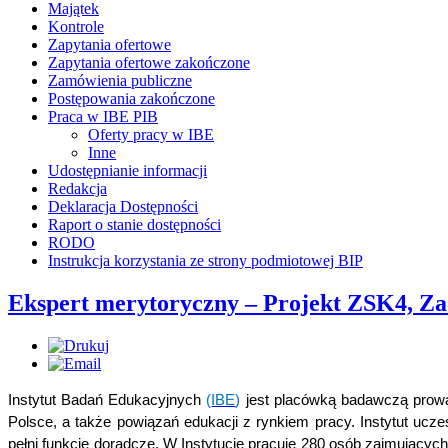
Majątek
Kontrole
Zapytania ofertowe
Zapytania ofertowe zakończone
Zamówienia publiczne
Postępowania zakończone
Praca w IBE PIB
Oferty pracy w IBE
Inne
Udostępnianie informacji
Redakcja
Deklaracja Dostępności
Raport o stanie dostępności
RODO
Instrukcja korzystania ze strony podmiotowej BIP
Ekspert merytoryczny – Projekt ZSK4, Za
Instytut Badań Edukacyjnych
(
IBE
)
jest placówką badawczą prowa
Polsce, a także powiązań edukacji z rynkiem pracy. Instytut uc
pełni funkcje doradcze. W Instytucie pracuje 280 osób zajmującyc