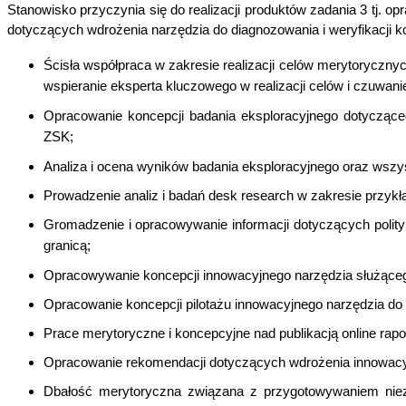
Stanowisko przyczynia się do realizacji produktów zadania 3 tj. 
dotyczących wdrożenia narzędzia do diagnozowania i weryfikacji ko
Ścisła współpraca w zakresie realizacji celów merytorycznyc
wspieranie eksperta kluczowego w realizacji celów i czuwan
Opracowanie koncepcji badania eksploracyjnego dotycząceg
ZSK;
Analiza i ocena wyników badania eksploracyjnego oraz ws
Prowadzenie analiz i badań desk research w zakresie przyk
Gromadzenie i opracowywanie informacji dotyczących polityk 
granicą;
Opracowywanie koncepcji innowacyjnego narzędzia służącego
Opracowanie koncepcji pilotażu innowacyjnego narzędzia do
Prace merytoryczne i koncepcyjne nad publikacją online ra
Opracowanie rekomendacji dotyczących wdrożenia innowacyjn
Dbałość merytoryczna związana z przygotowywaniem niezb