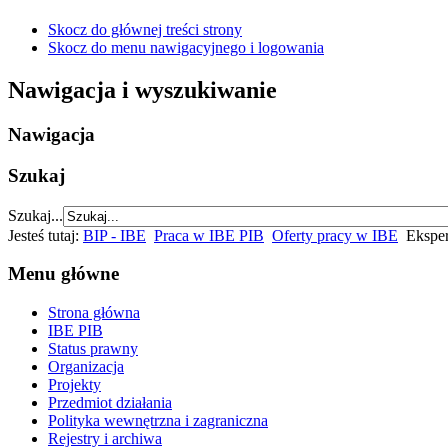
Skocz do głównej treści strony
Skocz do menu nawigacyjnego i logowania
Nawigacja i wyszukiwanie
Nawigacja
Szukaj
Szukaj...
Jesteś tutaj:
BIP - IBE
Praca w IBE PIB
Oferty pracy w IBE
Eksper
Menu główne
Strona główna
IBE PIB
Status prawny
Organizacja
Projekty
Przedmiot działania
Polityka wewnętrzna i zagraniczna
Rejestry i archiwa