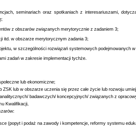
cjach, seminariach oraz spotkaniach z interesariuszami, dotycz
ę;
ntów z obszarów związanych merytorycznie z zadaniem 3;
 itd. w obszarze merytorycznym zadania 3;
ojektu, w szczególności rozwiązań systemowych podejmowanych w 
mi zadań w zakresie implementacji tychże.
społeczne lub ekonomiczne;
ZSK lub w obszarze uczenia się przez całe życie lub rozwoju umiej
nalitycznych/ badawczych/ koncepcyjnych/ związanych z opracowywa
 Kwalifikacji,
szarów:
ce (popyt i podaż na zawody i kompetencje, reformy systemu edukacj