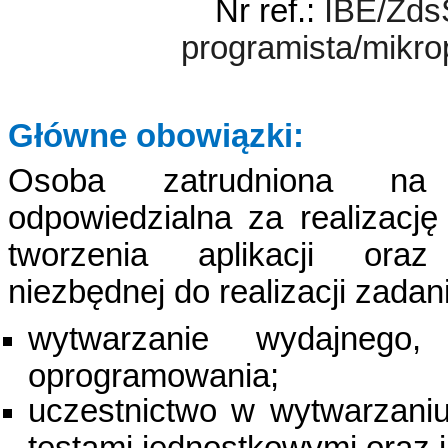
Nr ref.:
IBE/Zds
programista/mikr
Główne obowiązki:
Osoba zatrudniona na
odpowiedzialna za
realizacj
tworzenia aplikacji oraz
niezbędnej do realizacji zadan
wytwarzanie wydajnego,
oprogramowania;
uczestnictwo w wytwarzaniu
testami jednostkowymi oraz 