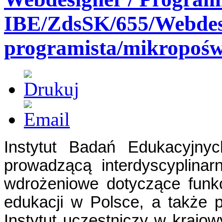
IBE/ZdsSK/655/Webdes
programista/mikropośw
Instytut Badań Edukacyjn
prowadzącą interdyscyplina
wdrożeniowe dotyczące funk
edukacji w Polsce, a także 
Instytut uczestniczy w krajo