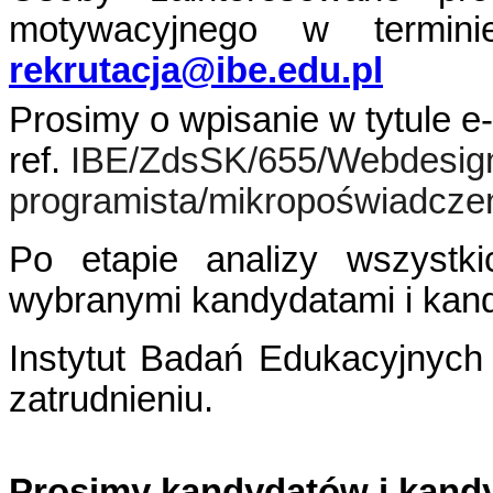
motywacyjnego w termi
rekrutacja@ibe.edu.pl
Prosimy o wpisanie w tytule e-
ref.
IBE/ZdsSK/655/Webdesign
programista/mikropoświadcze
Po etapie analizy wszystki
wybranymi kandydatami i kan
Instytut Badań Edukacyjnych 
zatrudnieniu.
Prosimy kandydatów i kandy