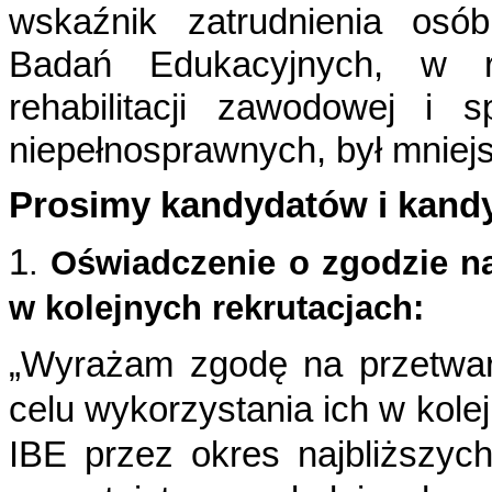
wskaźnik zatrudnienia os
Badań Edukacyjnych, w r
rehabilitacji
zawodowej i sp
niepełnosprawnych, był mniej
Prosimy kandydatów i kandy
1
.
Oświadczenie o zgodzie n
w kolejnych
rekrutacjach:
„Wyrażam zgodę na przetwa
celu wykorzystania ich w
kole
IBE przez okres najbliższy