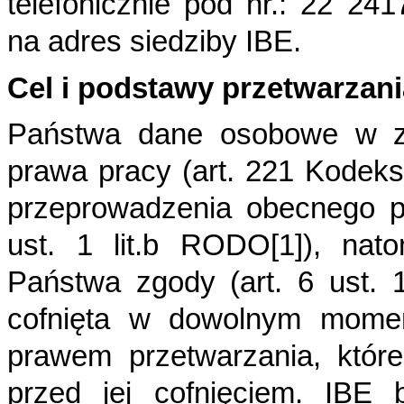
telefonicznie pod nr.: 22 24
na adres siedziby IBE.
Cel i podstawy przetwarzani
Państwa dane osobowe w z
prawa pracy (art. 221 Kodek
przeprowadzenia obecnego p
ust. 1 lit.b RODO[1]), nat
Państwa zgody (art. 6 ust.
cofnięta w dowolnym mome
prawem przetwarzania, któr
przed jej cofnięciem.
IBE b