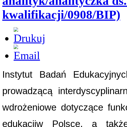
analityk/analityczka d
kwalifikacji/0908/BIP)
Instytut Badań Edukacyjnyc
prowadzącą interdyscyplina
wdrożeniowe dotyczące funk
edukacji
w Polsce, a także