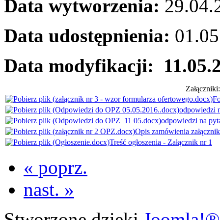
Data wytworzenia:
29.04.
Data udostępnienia:
01.05
Data modyfikacji: 11.05.2
Załączniki:
Fo
odpowiedzi n
odpowiedzi na pyta
Opis zamówienia załącznik
Treść ogłoszenia - Załącznik nr 1
« poprz.
nast. »
Stworzone dzięki
Joomla!®