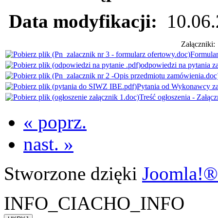
Data modyfikacji:
10.06
Załączniki:
Formular
odpowiedzi na pytania za
Pytania od Wykonawcy zał
Treść ogłoszenia - Załącz
« poprz.
nast. »
Stworzone dzięki
Joomla!®
INFO_CIACHO_INFO