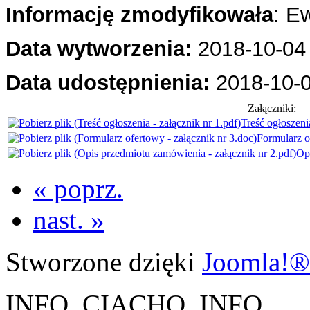
Informację zmodyfikowała
: E
Data wytworzenia:
2018-10-04
Data udostępnienia:
2018-10-
Załączniki:
Treść ogłoszenia
Formularz o
Op
« poprz.
nast. »
Stworzone dzięki
Joomla!®
INFO_CIACHO_INFO