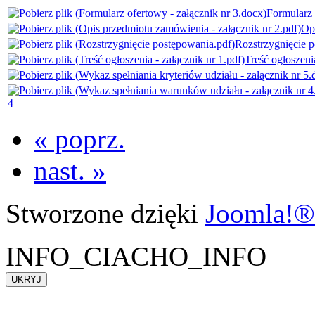
Formularz 
Opi
Rozstrzygnięcie 
Treść ogłoszenia
4
« poprz.
nast. »
Stworzone dzięki
Joomla!®
INFO_CIACHO_INFO