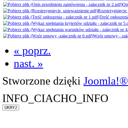
Opi
Rozstrzygnięcie
Treść ogłoszenia
Wzór umowy - załą
« poprz.
nast. »
Stworzone dzięki
Joomla!®
INFO_CIACHO_INFO