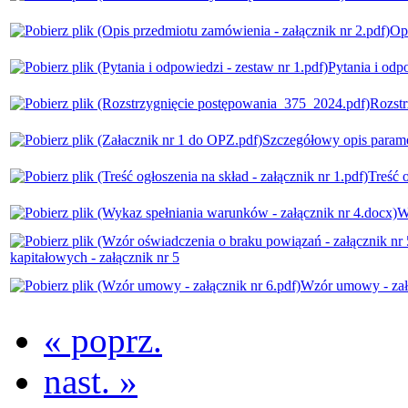
Opi
Pytania i odp
Rozst
Szczegółowy opis parame
Treść o
W
kapitałowych - załącznik nr 5
Wzór umowy - zał
« poprz.
nast. »