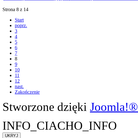
Strona 8 z 14
Start
poprz.
3
4
5
6
7
8
9
10
11
12
nast.
Zakończenie
Stworzone dzięki
Joomla!®
INFO_CIACHO_INFO