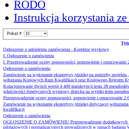
RODO
Instrukcja korzystania z
Pokaż #
Tyt
Ogłoszenie o udzieleniu zamówienia - Korektor językowy
I. Ogłoszenie o zamówieniu
I. Przeprowadzenie oceny poprawności, poprawienie i opracowanie 2 
Ogłoszenie o zamówieniu
Zamówienie na wykonanie ekspertyzy (dzieła) na potrzeby projektu 
wdrażania Krajowych Ram Kwalifikacji oraz Krajowego Rejestru Kwali
Kolacjonowanie dwóch wersji 4 400 transkrypcji testu 28 pseudosł
właściwości fonetycznych wymowy dziecka na wyniki testu pseudo
Przeprowadzenie oceny poprawności, poprawienie i opracowanie 2 600
Zamówienie na wykonanie ekspertyzy (dzieła) dotyczącej wdrażania
kwalifikacji
Ogłoszenie o zamówieniu
OGŁOSZENIE O ZAMÓWIENIU Przeprowadzenie dodatkowych pogłę
pilotażowych i normalizacyjnych prowadzonych w ramach badania Wc