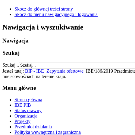
Skocz do głównej treści strony
Skocz do menu nawigacyjnego i logowania
Nawigacja i wyszukiwanie
Nawigacja
Szukaj
Szukaj...
Jesteś tutaj:
BIP - IBE
Zapytania ofertowe
IBE/186/2019 Przedmiot
miejscowościach na terenie kraju.
Menu główne
Strona główna
IBE PIB
Status prawny
Organizacja
Projekty
Przedmiot działania
Polityka wewnętrzna i zagraniczna