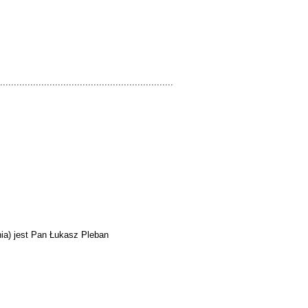
...............................................................
nia) jest Pan Łukasz Pleban