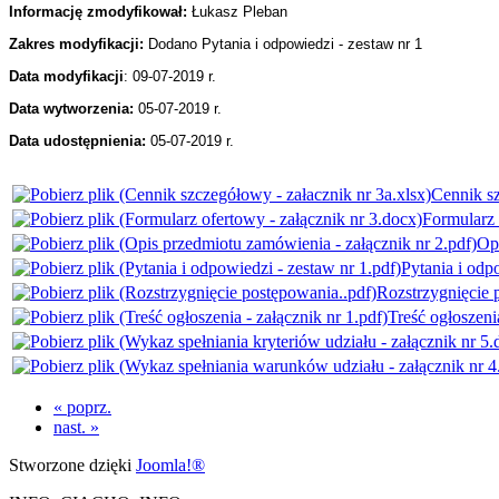
Informację zmodyfikował:
Łukasz Pleban
Zakres modyfikacji:
Dodano Pytania i odpowiedzi - zestaw nr 1
Data modyfikacji
: 09-07-2019 r.
Data wytworzenia:
05-07-2019 r.
Data udostępnienia:
05
-07-2019 r.
Cennik sz
Formularz 
Opi
Pytania i odp
Rozstrzygnięcie 
Treść ogłoszenia
« poprz.
nast. »
Stworzone dzięki
Joomla!®