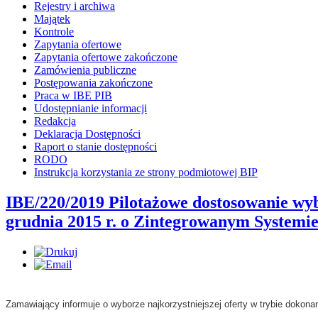
Rejestry i archiwa
Majątek
Kontrole
Zapytania ofertowe
Zapytania ofertowe zakończone
Zamówienia publiczne
Postępowania zakończone
Praca w IBE PIB
Udostępnianie informacji
Redakcja
Deklaracja Dostępności
Raport o stanie dostępności
RODO
Instrukcja korzystania ze strony podmiotowej BIP
IBE/220/2019 Pilotażowe dostosowanie wyb
grudnia 2015 r. o Zintegrowanym Systemie
Zamawiający informuje o wyborze najkorzystniejszej oferty w trybie doko