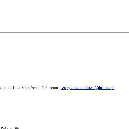
ia) jest Pani Maja Ambrożuk, email:
zapytania_ofertowe@ibe.edu.pl
,
Załączniki: