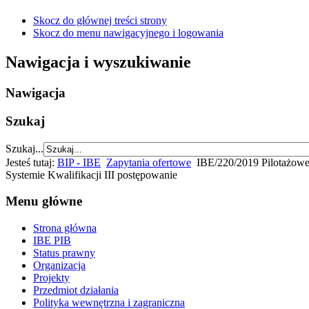
Skocz do głównej treści strony
Skocz do menu nawigacyjnego i logowania
Nawigacja i wyszukiwanie
Nawigacja
Szukaj
Szukaj...
Jesteś tutaj:
BIP - IBE
Zapytania ofertowe
IBE/220/2019 Pilotażowe
Systemie Kwalifikacji III postępowanie
Menu główne
Strona główna
IBE PIB
Status prawny
Organizacja
Projekty
Przedmiot działania
Polityka wewnętrzna i zagraniczna