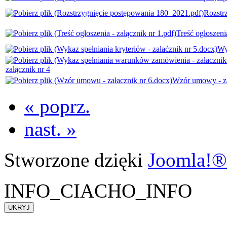
Rozstr
Treść ogłoszenia
Wy
załącznik nr 4
Wzór umowy - za
« poprz.
nast. »
Stworzone dzięki
Joomla!®
INFO_CIACHO_INFO