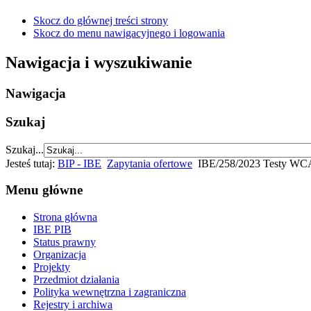
Skocz do głównej treści strony
Skocz do menu nawigacyjnego i logowania
Nawigacja i wyszukiwanie
Nawigacja
Szukaj
Szukaj...
Jesteś tutaj:
BIP - IBE
Zapytania ofertowe
IBE/258/2023 Testy W
Menu główne
Strona główna
IBE PIB
Status prawny
Organizacja
Projekty
Przedmiot działania
Polityka wewnętrzna i zagraniczna
Rejestry i archiwa