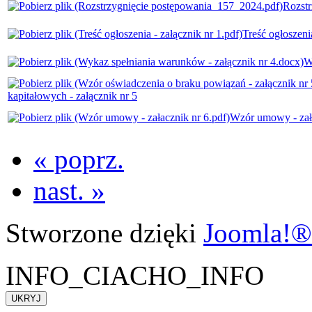
Rozst
Treść ogłoszenia
W
kapitałowych - załącznik nr 5
Wzór umowy - zał
« poprz.
nast. »
Stworzone dzięki
Joomla!®
INFO_CIACHO_INFO